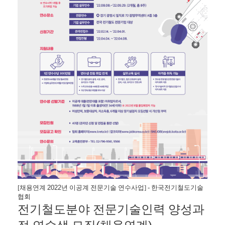
[
채용연계
2022
년
이공계
전문기술
연수사업
] -
한국전기철도기술
협회
전기철도분야
전문기술인력
양성과