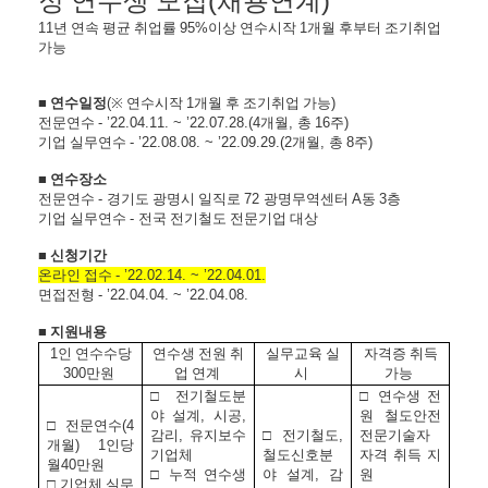
정
연수생
모집(채용연계)
11
년
연속
평균
취업률
95%
이상
연수시작
1
개월
후부터
조기취업
가능
■
연수일정
(
※
연수시작
1
개월
후
조기취업
가능
)
전문연수
-
’
22.04.11. ~
’
22.07.28.(4
개월
,
총
16
주
)
기업
실무연수
-
’
22.08.08. ~
’
22.09.29.(2
개월
,
총
8
주
)
■
연수장소
전문연수
-
경기도
광명시
일직로
72
광명무역센터
A
동
3
층
기업
실무연수
-
전국
전기철도
전문기업
대상
■
신청기간
온라인
접수
-
’
22.02.14. ~
’
22.04.01.
면접전형
-
’
22.04.04. ~
’
22.04.08.
■
지원내용
1
인
연수수당
연수생
전원
취
실무교육
실
자격증
취득
300
만원
업
연계
시
가능
□
전기철도분
□
연수생
전
야
설계
,
시공
,
원
철도안전
□
전문연수
(4
감리
,
유지보수
□
전기철도
,
전문기술자
개월
) 1
인당
기업체
철도신호분
자격
취득
지
월
40
만원
□
누적
연수생
야
설계
,
감
원
□
기업체
실무