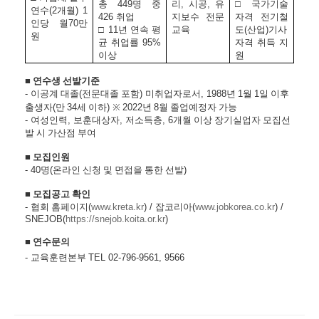
총
449
명
중
리
,
시공
,
유
□
국가기술
연수
(2
개월
) 1
426
취업
지보수
전문
자격
전기철
인당
월
70
만
□
11
년
연속
평
교육
도
(
산업
)
기사
원
균
취업률
95%
자격
취득
지
이상
원
■
연수생
선발기준
-
이공계
대졸
(
전문대졸
포함
)
미취업자로서
, 1988
년
1
월
1
일
이후
출생자
(
만
34
세
이하
)
※
2022
년
8
월
졸업예정자
가능
-
여성인력
,
보훈대상자
,
저소득층
, 6
개월
이상
장기실업자
모집선
발
시
가산점
부여
■
모집인원
- 40
명
(
온라인
신청
및
면접을
통한
선발
)
■
모집공고
확인
-
협회
홈페이지
(
www.kreta.kr
) /
잡코리아
(
www.jobkorea.co.kr
) /
SNEJOB(
https://snejob.koita.or.kr
)
■
연수문의
-
교육훈련본부
TEL 02-796-9561, 9566