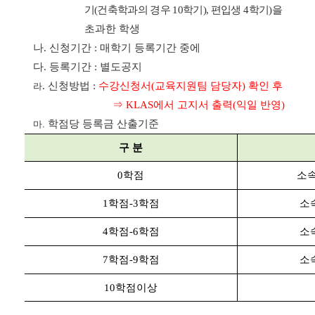
기
(
건축학과의 경우
10
학기
),
편입생
4
학기
)
을
초과한 학생
나.
신청기간
:
매학기 등록기간 중에
다.
등록기간
:
별도공지
.
신청방법
:
수강신청서
(
교육지원팀 담당자
)
확인 후
라
⇒
KLAS
에서
고지서 출력
(
익일 반영
)
학점당 등록금 산출기준
마.
구 분
0
학점
소속
1
학점
-3
학점
소
4
학점
-6
학점
소
7
학점
-9
학점
소
10
학점이상