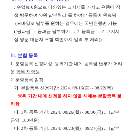
:
수업료
0
원으로 나와있는 고지서를 가지고 은행에 직
접 방문하여
‘0
원 납부처리
’
를 하여야 등록이 완료됨
.
(
모바일로 납부를 원하는 경우에는 국민은행만 가능
(‘
공과금 →
공과금 납부하기
→
？
등록금
→
？
고지서
상 영문 대문자 포함 학번까지 입력 후 처리
))
Ⅲ
.
분할 등록
1.
분할등록 신청대상
:
등록기간 내에 등록금 납부가 어려
운
학부 재학생
2.
분할등록 일정
가
.
분할등록 신청기간
: 2024. 08/16(
금
) - 08/22(
목
)
※
위 기간 내에 신청을 하지 않을 시에는 분할등록 불
허함
나
. 1
차 등록 기간
: 2024. 08/26(
월
) - 08/30(
금
) ... (
납부
금액
: 100
만원
)
다
. 2
차 등록 기간
: 2024. 09/23(
월
) - 09/27(
금
) ... (
납부