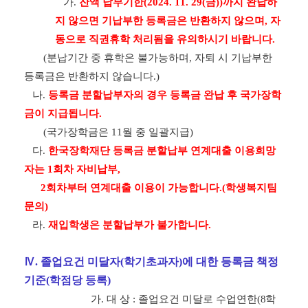
가
.
잔액 납부기한
(2024. 11. 29(
금
))
까지 완납하
지 않으면 기납부한 등록금은 반환하지 않으며
,
자
동으로 직권휴학 처리됨을 유의하시기 바랍니다
.
(
분납기간 중 휴학은 불가능하며
,
자퇴 시 기납부한
등록금은 반환하지 않습니다
.)
나
.
등록금 분할납부자의 경우 등록금 완납 후 국가장학
금이 지급됩니다
.
(
국가장학금은
11
월 중 일괄지급
)
다
.
한국장학재단 등록금 분할납부 연계대출 이용희망
자는
1
회차 자비납부
,
2
회차부터 연계대출 이용이 가능합니다
.(
학생복지팀
문의
)
라
.
재입학생은 분할납부가 불가합니다
.
Ⅳ
.
졸업요건 미달자
(
학기초과자
)
에 대한 등록금 책정
기준
(
학점당 등록
)
가.
대 상
:
졸업요건 미달로 수업연한
(
8
학