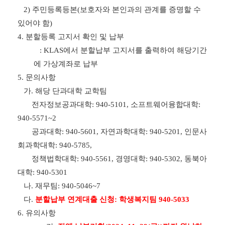
2)
주민등록등본
(
보호자와 본인과의 관계를 증명할 수
있어야 함
)
4.
분할등록 고지서 확인 및 납부
: KLAS
에서 분할납부 고지서를 출력하여 해당기간
에 가상계좌로 납부
5.
문의사항
가
.
해당 단과대학 교학팀
전자정보공과대학
: 940-5101,
소프트웨어융합대학
:
940-5571~2
공과대학
: 940-5601,
자연과학대학
: 940-5201,
인문사
회과학대학
: 940-5785,
정책법학대학
: 940-5561,
경영대학
: 940-5302,
동북아
대학
: 940-5301
나
.
재무팀
: 940-5046~7
다
.
분할납부 연계대출 신청
:
학생복지팀
940-5033
6.
유의사항