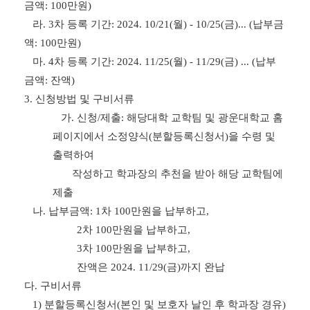
금액
: 100
만원
)
라
. 3
차 등록 기간
: 2024. 10/21(
월
) - 10/25(
금
)... (
납부금
액
: 100
만원
)
마
. 4
차 등록 기간
: 2024. 11/25(
월
) - 11/29(
금
) ... (
납부
금액
:
잔액
)
3.
신청방법 및 구비서류
가
.
신청
/
제출
:
해당대학 교학팀 및 광운대학교 홈
페이지에서 소정양식
(
분할등록신청서
)
을 수령 및
출력하여
작성하고 학과장의 추천을 받아 해당 교학팀에
제출
나
.
납부금액
: 1
차
100
만원을 납부하고
,
2
차
100
만원을 납부하고
,
3
차
100
만원을 납부하고
,
잔액은
2024. 11/29(
금
)
까지 완납
다
.
구비서류
1)
분할등록신청서
(
본인 및 보호자 날인 후 학과장 경유
)