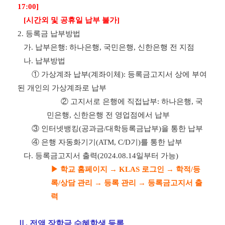
17:00]
[
시간외 및 공휴일 납부 불가
]
2.
등록금 납부방법
가
.
납부은행
:
하나은행
,
국민은행
,
신한은행 전 지점
나
.
납부방법
①
가상계좌 납부
(
계좌이체
):
등록금고지서 상에 부여
된 개인의 가상계좌로 납부
②
고지서로 은행에 직접납부
:
하나은행
,
국
민은행
,
신한은행 전 영업점에서 납부
③
인터넷뱅킹
(
공과금
/
대학등록금납부
)
을 통한 납부
④
은행 자동화기기
(ATM, C/D
기
)
를 통한 납부
다
.
등록금고지서 출력(2024.08.14일부터 가능)
▶
학교 홈페이지
→
KLAS
로그인
→
학적
/
등
록
/
상담 관리
→
등록 관리
→
등록금고지서 출
력
Ⅱ
.
전액 장학금 수혜학생 등록