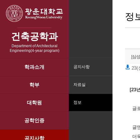
정
건축공학과
Department of Architectural
Engineering(4-year program)
[삼
학과소개
공지사항
23(
학부
자료실
[2
대학원
정보
글로
공학인증
글앤
더욱
공지사항