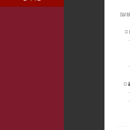
[삼
□ 
② 
지
□