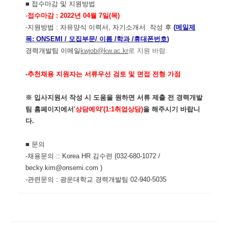
■
접수마감 및 지원방법
-
접수마감
: 2022년 04월 7일(목)
-
지원방법 : 자유양식 이력서, 자기소개서
작성 후
(
메일제
목
: ONSEMI
/ 모집부문/
이름
/
학과
/
휴대폰번호
)
경력개발팀 이메일
kwjob@kw.ac.kr
로 지원 바람
.
-
추천채용 지원자는 서류우선 검토 및 면접 전형 가점
※
입사지원서 작성 시 도움을 원하면 서류 제출 전 경력개발
팀 홈페이지에서
'
상담예약
'(1:1
취업상담
)
을 해주시기 바랍니
다
.
■
문의
-채용문의 :: Korea HR 김수련 (032-680-1072 /
becky.kim@onsemi.com )
-
관련문의
:
광운대학교 경력개발팀
02-940-5035