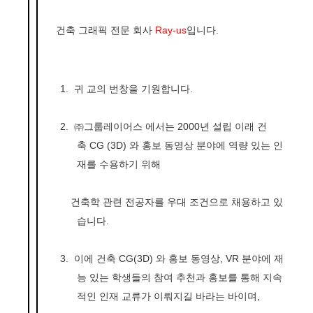
건축 그래픽 전문 회사
Ray-us
입니다
.
1.
귀 교의 번창을 기원합니다
.
2.
㈜그룹레이어스 에서는
2000
년 설립 이래 건
축
CG (3D)
와 홍보 동영상 분야에 역량 있는 인
재를 수용하기 위해
건축학 관련 전공자를
우대 조건으로
채용하고 있
습니다
.
3.
이에 건축
CG(3D)
와 홍보 동영상
, VR
분야에 재
능 있는 학생들의 참여 추천과 홍보를 통해 지속
적인 인재 교류가 이뤄지길 바라는 바이며
,