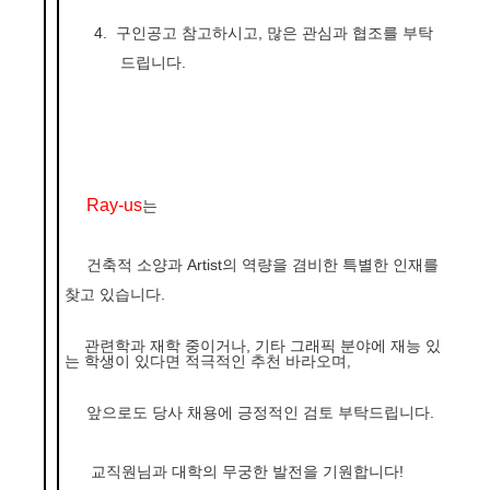
4.
구인공고
참고하시고,
많은 관심과 협조를 부탁
드립니다
.
Ray-us
는
건축적 소양과
Artist
의 역량을 겸비한 특별한 인재를
찾고 있습니다
.
관련학과
재학 중이거나
, 기타
그래픽 분야에 재능 있
는 학생이 있다면 적극적인 추천 바라오며
,
앞으로도 당사 채용에 긍정적인
검토 부탁드립니다
.
교직원님과 대학의 무궁한 발전을 기원합니다
!