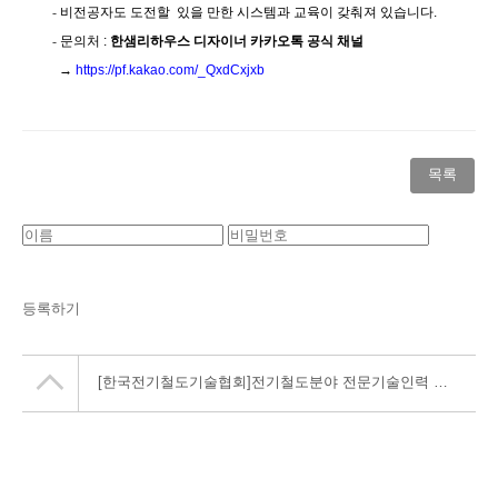
-
비전공자도 도전할
있을 만한 시스템과 교육이 갖춰져 있습니다
.
-
문의처
:
한샘리하우스 디자이너 카카오톡 공식 채널
→
https://pf.kakao.com/_QxdCxjxb
목록
등록하기
[한국전기철도기술협회]전기철도분야 전문기술인력 양성과정 연수생 모집(~4/1(금))(채용연계)