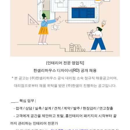
[
인테리어 전문 영업직
]
한샘리하우스 디자이너
(RD)
공개 채용
*
본 공고는
(
주
)
한샘리하우스 공식 대리점 소속 정규직 채용공고이며
,
대리점으로부터 채용 위탁을 받은
(
주
)
한샘이 진행하는 공고입니다
.
__
__
핵심 업무
|
-
접객
/
상담
/
실측
/
설계
/
견적
/
계약
/
발주
/
현장감리
/
연고창출
-
고객에게 공간을 제안하고 토탈
,
홈인테리어 패키지의 시작부터 끝
까지 관리하는 인테리어 전문가