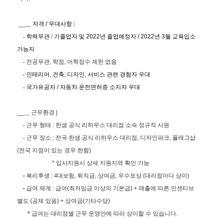
__
__
자격
/
우대사항
|
-
학력무관
/
기졸업자 및
2022
년 졸업예정자
/ 2022
년
3
월 교육입소
가능자
-
전공무관
,
학점
,
어학점수 제한 없음
-
인테리어
,
건축
,
디자인
,
서비스 관련 경험자 우대
-
국가유공자
/
자동차 운전면허증 소지자 우대
__
__
근무환경
|
-
근무 형태
:
한샘 공식 리하우스 대리점 소속 정규직 사원
-
근무 장소
:
전국 한샘 공식 리하우스 대리점
,
디자인파크
,
플래그샵
(
전국 지점이 있는 경우 한함
)
*
입사지원시 상세 지원지역 확인 가능
-
복리후생
:
4
대보험
,
퇴직금
,
상여금
,
우수포상
(
대리점마다 상이
)
-
급여 체계
:
급여
(
최저임금 이상의 기본급
) +
매출에 따른 인센티브
별도
(
공제 있음
) +
상여금
(
기타수당
)
*
급여는 대리점별 근무 운영안에 따라 상이할 수 있습니다
.