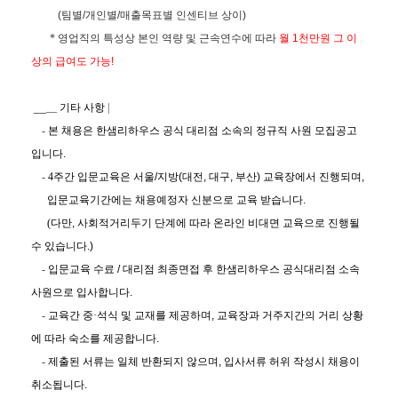
(
팀별
/
개인별
/
매출목표별 인센티브 상이
)
*
영업직의 특성상 본인 역량 및 근속연수에 따라
월
1
천만원 그 이
상의 급여
도 가능
!
__
__
기타 사항
|
-
본 채용은 한샘리하우스 공식 대리점 소속의 정규직 사원 모집공고
입니다
.
-
4
주간 입문교육은 서울
/
지방
(
대전
,
대구
,
부산
)
교육장에서 진행되며
,
입문교육기간에는 채용예정자 신분으로 교육 받습니다
.
(
다만
,
사회적거리두기 단계에 따라 온라인 비대면 교육으로 진행될
수 있습니다
.)
-
입문교육 수료
/
대리점 최종면접 후 한샘리하우스 공식대리점 소속
사원으로
입사합니다
.
-
교육간 중·석식 및 교재를 제공하며
,
교육장과 거주지간의 거리 상황
에 따라
숙소를 제공합니다
.
-
제출된 서류는 일체 반환되지 않으며
,
입사서류 허위 작성시 채용이
취소됩니다
.