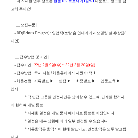
-
더 자세한 업무 정보는
한샘 RD
브로슈어 (
클릭)
다운로드 링크를 참
고해 주세요
!
__
__
모집부문
|
- RD(Rehaus Designer) :
영업직
(
토탈 홈 인테리어 리모델링 설계
/
상담
/
제안
)
__
__
접수방법 및 기간
|
-
접수기간
:
22
년
2
월
9
일
(
수
) ~ 22
년
2
월
20
일
(
일
)
-
접수방법
:
즉시 지원
/
채용홈페이지 지원 中 택
1
-
채용전형
:
서류발표 ▶
__
면접 ▶
__
최종발표 ▶
__
입문교육
▶
__
입사
*
각 면접 그룹별 면접시간은 상이할 수 있으며
,
단계별 합격자
에 한하여 개별 통보
*
자세한 일정은 개별 문자 메세지로 통보될 예정입니다
.
*
일정은 내부 상황에 따라 일부 변경될 수 있습니다
.
*
서류합격은 합격자에 한해 발표되고
,
면접합격은 모두 발표됩
니다
.