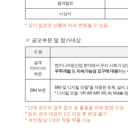
시상
결과발표
시상식
* 상기 일정은 상황에 따라 변동될 수 있음.
ㅇ 공모부문 및 참가대상
구 분
설계
엔지니어링산업 분야에서 우리 사회가 당
아이디어
우주개발
등
지속가능성 요구에 대응
하는 
부문
BIM 및 디지털 모델*을 적용한 토목, 설비,
BIM 부문
* 디지털 모델 : VR·AR·MR·XR, AI, Mobile 
* 단체 응모의 경우 접수 및 출품을 위해 팀명 지정
* 팀의 경우 대표자 1인 지정 후 변경 불가
* 개인/팀당 1개의 작품 제출 가능