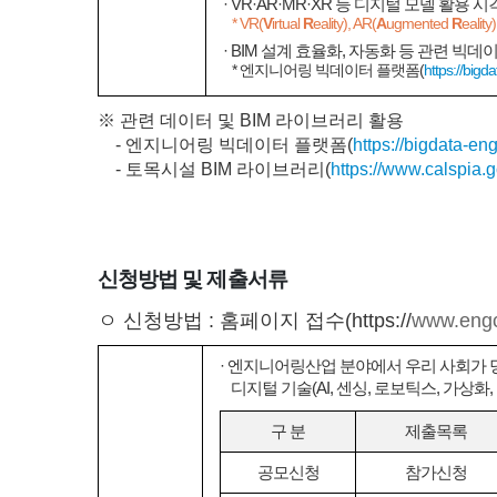
· VR·AR·MR·XR 등 디지털 모델 활용
* VR(
V
irtual
R
eality), AR(
A
ugmented
R
eality
· BIM 설계 효율화, 자동화 등 관련 빅데이
* 엔지니어링 빅데이터 플랫폼(
https://big
※ 관련 데이터 및 BIM 라이브러리 활용
- 엔지니어링 빅데이터 플랫폼(
https://bigdata-en
- 토목시설 BIM 라이브러리(
https://www.calspia.g
신청방법 및 제출서류
ㅇ 신청방법 : 홈페이지 접수(https://
www.engco
· 엔지니어링산업 분야에서 우리 사회가
디지털 기술(AI, 센싱, 로보틱스, 가상
구 분
제출목록
공모신청
참가신청