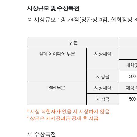
시상규모 및 수상특전
ㅇ 시상규모 : 총 24점(장관상 4점, 협회장상 
구 분
설계 아이디어 부문
시상내역
대학(1
시상금
300
BIM 부문
시상내역
대상(1
시상금
500
* 시상 적합자가 없을 시 시상하지 않음.
* 상금은 제세공과금 공제 후 지급.
ㅇ 수상특전