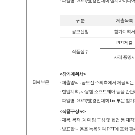
- 파일명 : 2024(엔)경진대회 설계아이
구 분
제출목록
공모신청
참가계획
PPT제출
작품접수
자격 증명
<참가계획서>
BIM 부문
- 제출양식 : 공모전 주최측에서 제공되는
- 협업계획, 사용할 소프트웨어 등을 간단
- 파일명 : 2024(엔)경진대회 bim부문
<작품구상도>
- 제목, 목적, 계획 팀 구성 및 협업 등
- 발표할 내용을 녹음하여 PPT에 포함 필