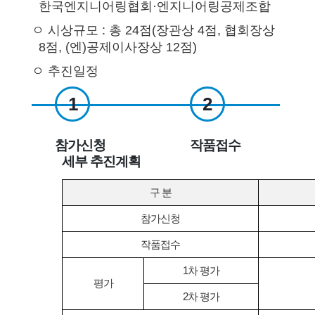
한국엔지니어링협회·엔지니어링공제조합
ㅇ 시상규모 : 총 24점(장관상 4점, 협회장상
8점, (엔)공제이사장상 12점)
ㅇ 추진일정
1
2
참가신청
작품접수
세부 추진계획
3
4
구 분
참가신청
평가
결과발표
작품접수
1차 평가
5
평가
2차 평가