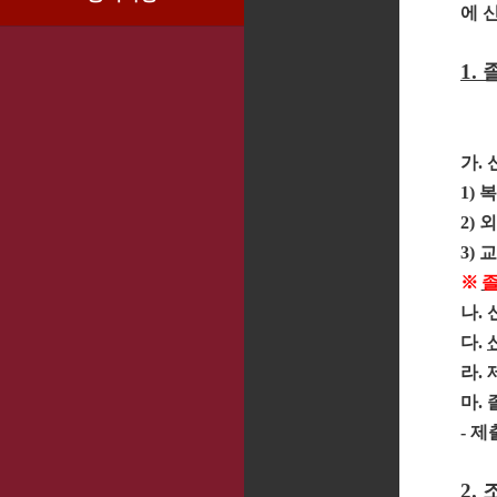
에 
1.
가
.
1)
복
2)
외
3)
교
※
졸
나
.
다
.
라
.
마
.
-
제
2.