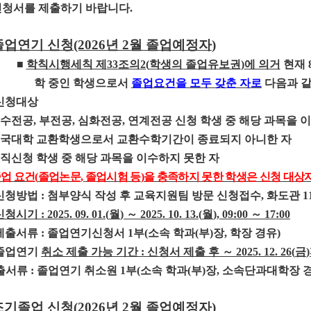
신청서를 제출하기 바랍니다
.
졸업연기 신청
(2026
년
2
월 졸업예정자
)
■
학칙시행세칙 제
33
조의
2(
학생의 졸업유보권
)
에 의거
현재
학 중인 학생으로서
졸업요건을 모두 갖춘 자로
다음과 같
신청대상
수전공
,
부전공
,
심화전공
,
연계전공 신청 학생 중 해당 과목을 
국대학 교환학생으로서 교환수학기간이 종료되지 아니한 자
직신청 학생 중 해당 과목을 이수하지 못한 자
업 요건
(
졸업논문
,
졸업시험 등
)
을 충족하지 못한 학생은 신청 대상
신청방법
:
첨부양식 작성 후 교육지원팀 방문 신청접수
,
화도관
1
신청시기
: 2025. 09. 01.(
월
)
～
2025. 10. 13.(
월
), 09:00
～
17:00
제출서류
:
졸업연기신청서
1
부
(
소속 학과
(
부
)
장
,
학장 경유
)
졸업연기
취소 제출 가능 기간
:
신청서 제출 후
～
2025. 12. 26(
금
)
출서류
:
졸업연기 취소원
1
부
(
소속 학과
(
부
)
장
,
소속단과대학장 
조기졸업 신청
(2026
년
2
월 졸업예정자
)