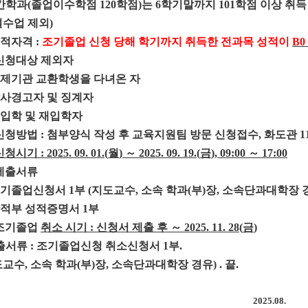
간학과
(
졸업이수학점
120
학점
)
는
6
학기말까지
101
학점 이상 취득
절수업 제외
)
성적자격
:
조기졸업
신청 당해 학기까지 취득한 전과목 성적이
B0
신청대상 제외자
제기관 교환학생을 다녀온 자
사경고자 및 징계자
입학 및 재입학자
신청방법
:
첨부양식 작성 후 교육지원팀 방문 신청접수
,
화도관
1
신청시기
: 2025. 09. 01.(
월
)
～
2025. 09. 19.(
금
), 09:00
～
17:00
제출서류
조기졸업신청서
1
부
(
지도교수
,
소속 학과
(
부
)
장
,
소속단과대학장 
적부 성적증명서
1
부
조기졸업
취소 시기
:
신청서 제출 후
～
2025. 11. 28(
금
)
출서류
:
조기졸업신청 취소신청서
1
부
.
도교수
,
소속 학과
(
부
)
장
,
소속단과대학장 경유
) .
끝
.
2025.08.