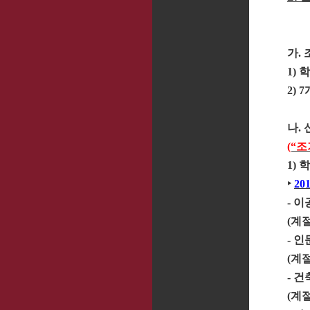
가
.
1)
학
2) 7
나
.
(“
조
1)
학
‣
20
-
이
(
계
-
인
(
계
-
건
(
계