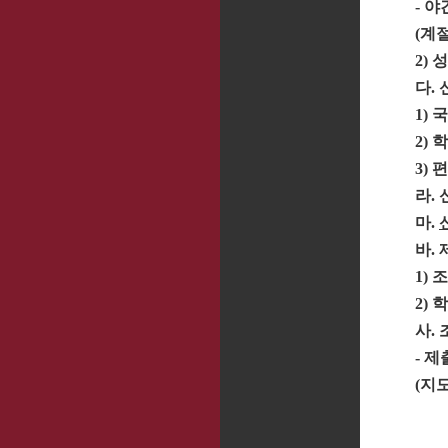
-
야
(
계
2)
다
.
1)
국
2)
학
3)
편
라
.
마
.
바
.
1)
2)
학
사
.
-
제
(
지