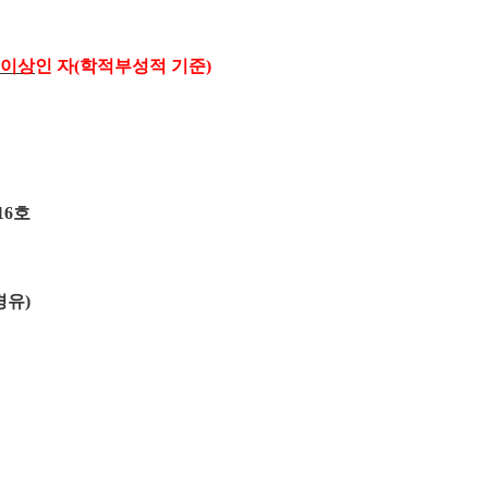
이상
인 자
(
학적부성적 기준
)
16
호
경유
)