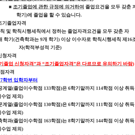
■
조기졸업에 관한 규정에 의거하여
졸업요건을 모두 갖춘 
학기
)
에 졸업을 할 수 있습니다
.
조기졸업자격
칙 및 학칙시행세칙에서 정하는 졸업자격요건을 모두 갖춘 자
개 학기
(
건축학과는
9
개 학기
)
이상 이수자로 학칙시행세칙 제
16
자
(
학적부성적 기준
)
신청자격
기졸업 신청자격
”
과
“
조기졸업자격
”
은 다르므로 유의하기 바람
)
점자격
17
학번 입학자부터
공계열
(
졸업이수학점
133
학점
)
은
6
학기말까지
114
학점 이상 취득
절수업 제외
)
문계열
(
졸업이수학점
130
학점
)
은
6
학기말까지
111
학점 이상 취득
절수업 제외
)
축학과
(
졸업이수학점
163
학점
)
는
8
학기말까지
144
학점 이상 취득
절수업 제외
)