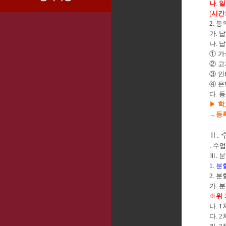
나
.
일
[
시간
2.
등
가
.
납
나
.
납
①
가
②
고
③
인
④
은
다
.
등
▶
학
→
등
Ⅱ
.
:
수
Ⅲ
.
분
1.
분
2.
분
가
.
분
※
위
나
. 1
다
. 2