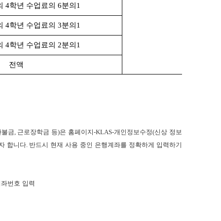
의
4
학년 수업료의
6
분의
1
의
4
학년 수업료의
3
분의
1
의
4
학년 수업료의
2
분의
1
전액
환불금
,
근로장학금 등
)
은 홈페이지
-KLAS-
개인정보수정
(
신상 정보
자 합니다
.
반드시 현재 사용 중인 은행계좌를 정확하게 입력하기
계좌번호 입력