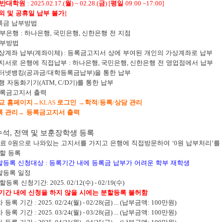
반대학원
: 2025.02.17.(
월
) ~ 02.28.(
금
) [
평일
09:00 ~17:00]
외 및 공휴일 납부 불가
]
록금 납부방법
부은행
:
하나은행
,
국민은행
,
신한은행 전 지점
부방법
상계좌 납부
(
계좌이체
) :
등록금고지서 상에 부여된 개인의 가상계좌로 납부
지서로 은행에 직접납부
:
하나은행
,
국민은행
,
신한은행 전 영업점에서 납부
터넷뱅킹
(
공과금
/
대학등록금납부
)
을 통한 납부
행 자동화기기
(ATM, C/D
기
)
를 통한 납부
록금고지서 출력
교 홈페이지
→
KLAS
로그인
→
학적
/
등록
/
상담 관리
록 관리
→
등록금고지서 출력
수석
,
전액 및 보훈장학생 등록
업료
0
원으로 나와있는 고지서를 가지고 은행에 직접방문하여
‘0
원 납부처리
’
를
할 등록
할등록 신청대상
:
등록기간 내에 등록금 납부가 어려운 학부 재학생
할등록 일정
할등록 신청기간
: 2025. 02/12(
수
) - 02/19(
수
)
 기간 내에 신청을 하지 않을 시에는 분할등록 불허함
차 등록 기간
: 2025. 02/24(
월
) - 02/28(
금
) ... (
납부금액
: 100
만원
)
차 등록 기간
: 2025. 03/24(
월
) - 03/28(
금
) ... (
납부금액
: 100
만원
)