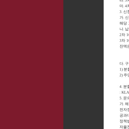
라
. 3
마
. 4
3.
신
가
.
신
해당
나
.
납
2
차
1
3
차
1
잔액
다
.
구
1)
분
2)
주
4.
분
: KL
5.
문
가
.
해
전자
공과
정책
자율