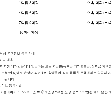
1
학점
-3
학점
소속 학과
(
부
)
4
학점
-6
학점
소속 학과
(
부
)
7
학점
-9
학점
소속 학과
(
부
)
10
학점이상
부생 은행정보 등록 안내
적 및 내용
후 학생 개개인들에게 입금하는 모든 지급분
(
등록금 차액환불금
,
장학금 차액
조회
/
변경
)
에서 은행
/
계좌번호에 학생들이 직접 등록한 은행계좌로 입금하고
바랍니다
.
행정보 등록방법
교 홈페이지
KLAS
로그인
➡ ②
개인정보수정
(
신상 정보조회
/
변경
)
에서 은행
/