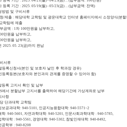
차 등록 기간
: 2025. 04/21(
월
) - 04/25(
금
) ... (
납부금액
: 100
만원
)
차 등록 기간
: 2025. 05/19(
월
) - 05/23(
금
) ... (
납부금액
:
잔액
)
청방법 및 구비서류
청
/
제출
:
해당대학 교학팀 및 광운대학교 인터넷 홈페이지에서 소정양식
(
분할
 교학팀에 제출
부금액
: 1
차
100
만원을 납부하고
,
00
만원을 납부하고
,
00
만원을 납부하고
,
은
2025. 05. 23(
금
)
까지 완납
비서류
할등록신청서
(
본인 및 보호자 날인 후 학과장 경유
)
민등록등본
(
보호자와 본인과의 관계를 증명할 수 있어야 함
)
할등록 고지서 확인 및 납부
AS
에서 분할납부 고지서를 출력하여 해당기간에 가상계좌로 납부
의사항
당 단과대학 교학팀
정보공과대학
: 940-5101,
인공지능융합대학
: 940-5571~2
대학
: 940-5601,
자연과학대학
: 940-5201,
인문사회과학대학
: 940-5785,
법학대학
: 940-5561,
경영대학
: 940-5302,
참빛인재대학
: 940-8492,
전공학부
: 940-8208