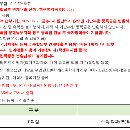
재무팀
: 940-5046~7
할납부 연계대출 신청
:
학생복지팀
940-5033
의사항
액 납부기한
(2025. 05. 23(
금
))
까지 완납하지 않으면 기납부한 등록금은 반환하
기간 중 휴학은 불가능하며
,
자퇴 시 기납부한 등록금은 반환하지 않습니다
.)
록금 분할납부자의 경우 등록금 완납 후 국가장학금이 지급됩니다
.
장학금은
05
월 중 일괄지급
)
국장학재단 등록금 분할납부 연계대출 이용희망자는
1
회차 자비납부
,
부터 연계대출 이용이 가능합니다
.(
학생복지팀 문의
)
입학생은 분할납부가 불가합니다
.
업요건 미달자
(
학기초과자
)
에 대한 등록금 책정 기준
(
학점당 등록
)
 상
:
졸업요건 미달로 수업연한
(
8
학기
(
건축학과의 경우
10
학기
),
편입생
4
학기
)
을 
청기간
:
매학기 등록기간 중에
청방법
:
수강신청서
(
교육지원팀 담당자
)
확인 후
LAS
에서
고지서 출력
점당 등록금 산출기준
구 분
0
학점
소속 학과
(
부
)