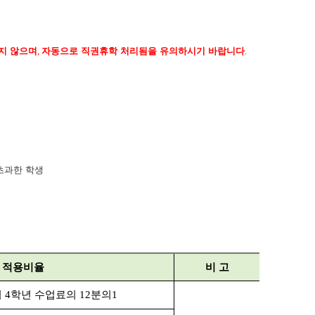
지 않으며
,
자동으로 직권휴학 처리됨을 유의하시기 바랍니다
.
초과한 학생
적용비율
비 고
의
4
학년 수업료의
12
분의
1