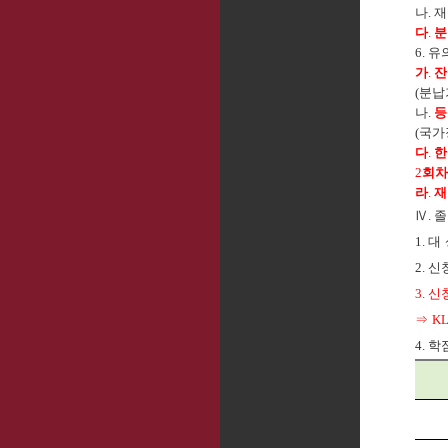
나
.
다
.
분
6.
유
가
.
잔
(
분납
나
.
등
(
국가
다
.
한
2
회차
라
.
재
Ⅳ
.
졸
1.
대
2.
신
3.
신
⇒
K
4.
학