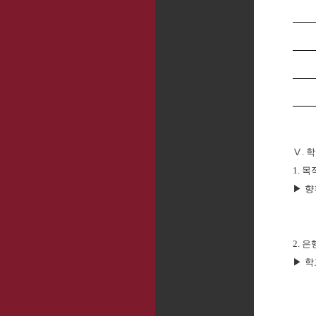
Ⅴ
.
학
1.
목
▶
향
2.
은
▶
학