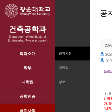
공
건축공학과
Department of Architectural
Engineering(4-year program)
20
학과소개
공지사항
20
20
학부
자료실
등록
대학원
정보
Ⅰ
.
등
공학인증
1.
등
가
.
학
[
시간
공지사항