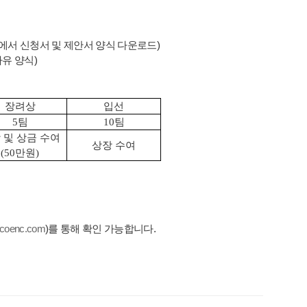
에서 신청서 및 제안서 양식 다운로드)
자유 양식)
장려상
입선
5팀
10팀
 및 상금 수여
상장 수여
(50만원)
scoenc.com
)를 통해 확인 가능합니다.