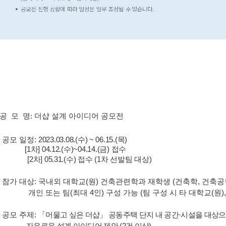
공 모 명:
더샵 설계 아이디어 공모전
 공모 일정:
2023.03.08.(
수
) ~ 06.15.(
목
)
[1
차
]
04.12.(
수
)~04.14.(
금
)
접수
[2
차
]
05.31.(
수
)
접수
(1
차 선발팀 대상
)
 참가 대상: 국내외 대학교(원) 건축관련학과 재학생 (건축학, 건축공
 또는 팀(최대 4인) 구성 가능 (팀 구성 시 타 대학교(원), 
 공모 주제:
「머물고
싶은
더샵
」
공동주택 단지 내 공간
·
시설을 대상으