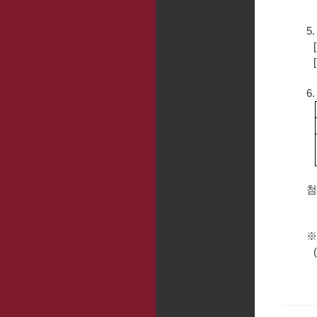
자
5.
[1
[2
6.
첨
※ 
(홈