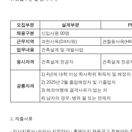
모집부문
설계부문
P
채용구분
신입사원 00명
근무지역
과천사옥(DX타워)
관철동사옥(HK
업무내용
건축설계 및 개발사업
응시자격
건축설계 전공자
건축설계 전공
1) 4년제 대학 이상 학사학위 취득자 및 예정자
2) 2025년 2월 졸업예정자 및 기졸업자
공통자격
3) 해외여행에 결격사유가 없는 자
4) 남자의 경우, 병역 필 또는 면제자
2.
제출서류
-
입사지원서
(
※
당사 지정양식
:
홈페이지 채용공고 첨부파일 