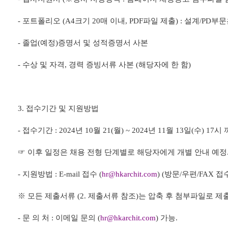
-
포트폴리오
(A4
크기
20
매 이내
, PDF
파일 제출
) :
설계
/PD
부문
-
졸업
(
예정
)
증명서 및 성적증명서 사본
-
수상 및 자격
,
경력 증빙서류 사본
(
해당자에 한 함
)
3.
접수기간 및 지원방법
-
접수기간
: 2024
년
10
월
21(
월
) ~ 2024
년
11
월
13
일
(
수
) 17
시 
☞
이후 일정은 채용 전형 단계별로 해당자에게 개별 안내 예정
-
지원방법
: E-mail
접수
(
hr@hkarchit.com
) (
방문
/
우편
/FAX
접
※
모든 제출서류
(2.
제출서류 참조
)
는 압축 후 첨부파일로 제
-
문 의 처
:
이메일 문의
(
hr@hkarchit.com
)
가능
.