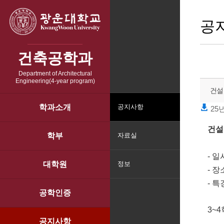
공
건축공학과
Department of Architectural
Engineering(4-year program)
건설
학과소개
공지사항
25년
건설
학부
자료실
- 일
대학원
정보
- 장
- 
공학인증
3~
공지사항